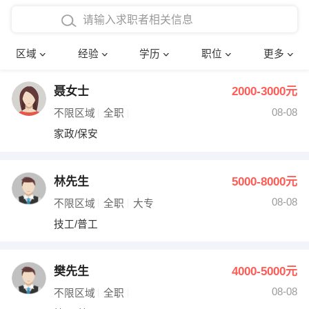
在校学生工作经验
本科
行政后勤
建筑装潢
确定
区域
经验
学历
职位
更多
三年以上工作经验
硕士
销售岗位
教师
聂女士
2000-3000元
四年以上工作经验
博士
文员
护士
08-08
不限区域
全职
五年以上工作经验
财务会计
传单派发
家政/保安
十年以上工作经验
超市零售
促销导购
林先生
5000-8000元
网络IT
保健按摩
08-08
不限区域
全职
大专
技工/普工
快递员
前台接待
收银员
技术员/工程师
樊先生
4000-5000元
08-08
水电/机修
部门经理
不限区域
全职