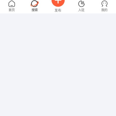
张女士
4000-5000元
08-02
不限区域
全职
大专
首页
搜索
入驻
我的
发布
财务/会计
曾女士
3000-4000元
08-02
不限区域
全职
大专
招聘信息
求职简历
行政/后勤
谢先生
5000-8000元
08-02
不限区域
全职
大专
销售岗位
罗女士
4000-5000元
08-02
不限区域
全职
本科