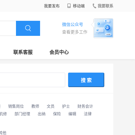
我要发布
移动端
我要联系
微信公众号
查看更多工作
联系客服
会员中心
搜 索
潢
销售岗位
教师
文员
护士
财务会计
/机修
部门经理
出纳
保险
编辑
法律
其他