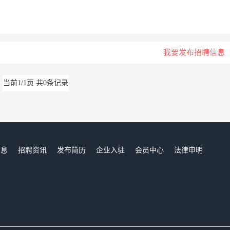
我要发布招聘信息
当前1/1页 共0条记录
信息
招聘资讯
发布简历
企业入驻
会员中心
法律申明
们